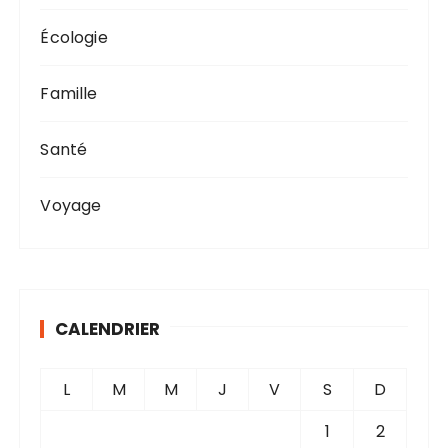
Écologie
Famille
Santé
Voyage
CALENDRIER
L
M
M
J
V
S
D
1
2