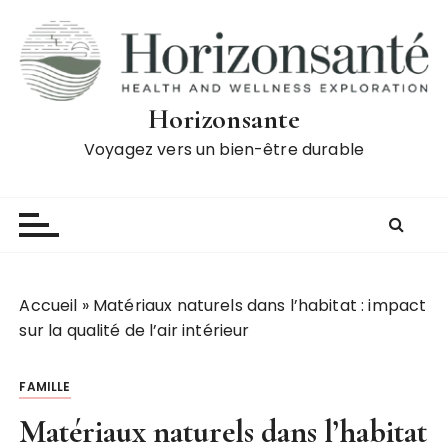
P
a
s
s
e
Horizonsante
r
Voyagez vers un bien-être durable
a
u
c
o
n
t
Accueil
»
Matériaux naturels dans l’habitat : impact
e
sur la qualité de l’air intérieur
n
u
FAMILLE
Matériaux naturels dans l’habitat