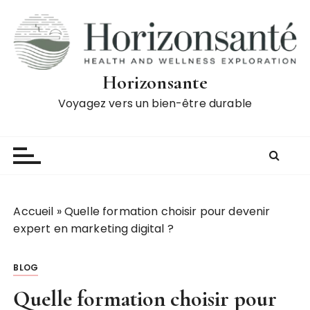
P
a
s
s
e
Horizonsante
r
Voyagez vers un bien-être durable
a
u
c
o
n
t
Accueil
»
Quelle formation choisir pour devenir
e
expert en marketing digital ?
n
u
BLOG
Quelle formation choisir pour