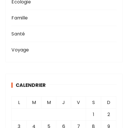
Écologie
Famille
Santé
Voyage
CALENDRIER
L
M
M
J
V
S
D
1
2
3
4
5
6
7
8
9