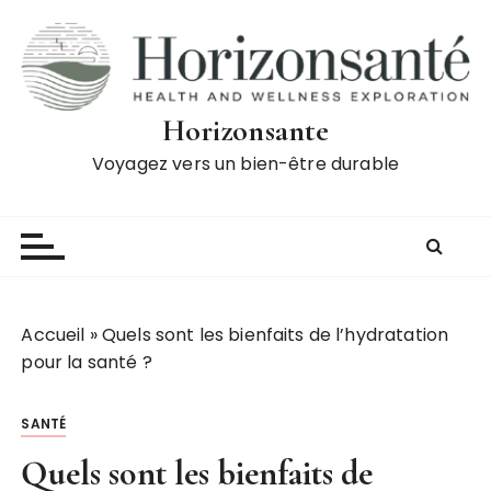
P
a
s
s
e
Horizonsante
r
Voyagez vers un bien-être durable
a
u
c
o
n
t
Accueil
»
Quels sont les bienfaits de l’hydratation
e
pour la santé ?
n
u
SANTÉ
Quels sont les bienfaits de