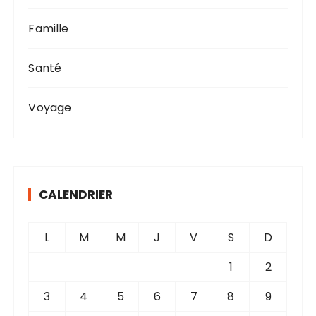
Famille
Santé
Voyage
CALENDRIER
L
M
M
J
V
S
D
1
2
3
4
5
6
7
8
9