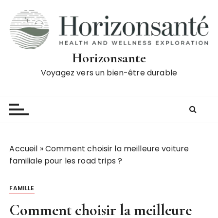
P
a
s
s
e
Horizonsante
r
Voyagez vers un bien-être durable
a
u
c
o
n
t
Accueil
»
Comment choisir la meilleure voiture
e
familiale pour les road trips ?
n
u
FAMILLE
Comment choisir la meilleure