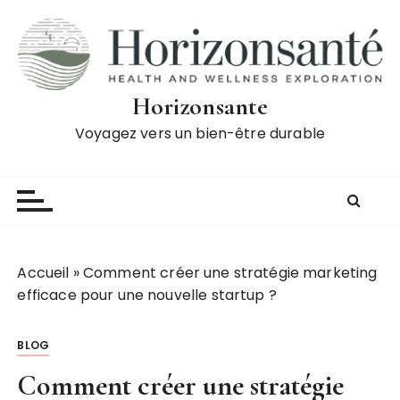
P
a
s
s
e
Horizonsante
r
Voyagez vers un bien-être durable
a
u
c
o
n
t
Accueil
»
Comment créer une stratégie marketing
e
efficace pour une nouvelle startup ?
n
u
BLOG
Comment créer une stratégie