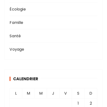
Écologie
Famille
Santé
Voyage
CALENDRIER
L
M
M
J
V
S
D
1
2