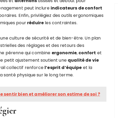
riées et
alternons
assises et debout pour
aménagement peut inclure
indicateurs de confort
raires. Enfin, privilégiez des outils ergonomiques
nomiques pour
réduire
les contraintes.
une culture de sécurité et de bien-être. Un plan
strielles des réglages et des retours des
outine pérenne qui combine
ergonomie
,
confort
et
ue petit ajustement soutient une
qualité de vie
ail collectif renforce
l’esprit d’équipe
et la
la santé physique sur le long terme.
 sentir bien et améliorer son estime de soi ?
égier