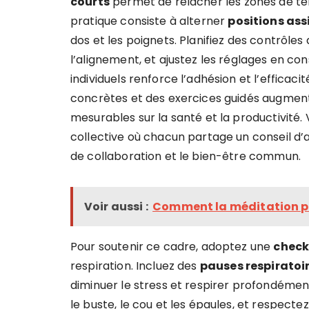
courts
permet de relâcher les zones de ten
pratique consiste à alterner
positions ass
dos et les poignets. Planifiez des contrôles 
l’alignement, et ajustez les réglages en c
individuels renforce l’adhésion et l’effic
concrètes et des exercices guidés augment
mesurables sur la santé et la productivité
collective où chacun partage un conseil d’a
de collaboration et le bien-être commun.
Voir aussi :
Comment la méditation pe
Pour soutenir ce cadre, adoptez une
check
respiration. Incluez des
pauses respiratoi
diminuer le stress et respirer profondément
le buste, le cou et les épaules, et respecte