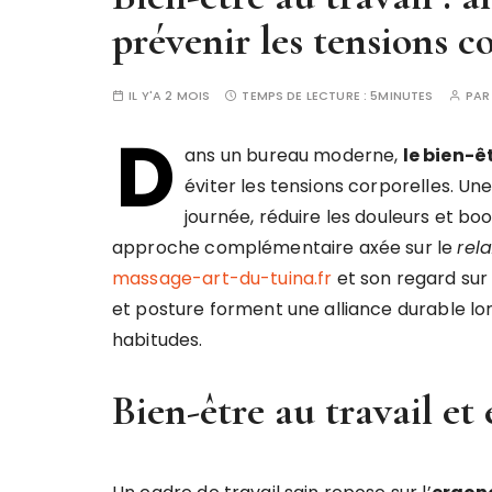
prévenir les tensions c
IL Y'A 2 MOIS
TEMPS DE LECTURE :
5MINUTES
PA
D
ans un bureau moderne,
le bien-ê
éviter les tensions corporelles. U
journée, réduire les douleurs et bo
approche complémentaire axée sur le
rel
massage-art-du-tuina.fr
et son regard sur
et posture forment une alliance durable l
habitudes.
Bien-être au travail e