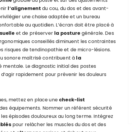
omie
globale du poste et sur des ajustements
enir
l’alignement
du cou, du dos et des avant-
 privilégier une chaise adaptée et un bureau
nfortable au quotidien. L’écran doit être placé à
isuelle
et de préserver
la posture
générale. Des
 ergonomiques conseillés diminuent les contraintes
les risques de tendinopathie et de micro-lésions.
eau sonore maîtrisé contribuent à
la
 mentale. Le diagnostic initial des postes
 d’agir rapidement pour prévenir les douleurs
ques, mettez en place une
check-list
 des équipements. Nommer un référent sécurité
 les épisodes douloureux au long terme. Intégrez
iblés
pour relâcher les muscles du dos et des