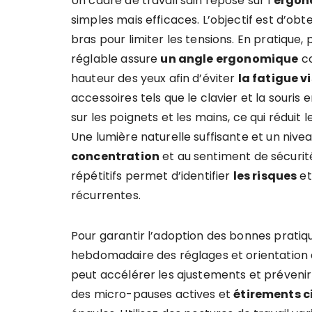
Un cadre de travail sain repose sur l’
ergon
simples mais efficaces. L’objectif est d’obt
bras pour limiter les tensions. En pratique,
réglable assure
un angle ergonomique
co
hauteur des yeux afin d’éviter
la fatigue v
accessoires tels que le clavier et la souris
sur les poignets et les mains, ce qui réduit 
Une lumière naturelle suffisante et un niv
concentration
et au sentiment de sécurité
répétitifs permet d’identifier
les risques
et
récurrentes.
Pour garantir l’adoption des bonnes prati
hebdomadaire des réglages et orientation
peut accélérer les ajustements et prévenir
des micro-pauses actives et
étirements c