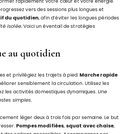
former rapidement votre cœur et votre énergie.
ogressez vers des sessions plus longues et
if du quotidien
, afin d’éviter les longues périodes
té isolée.
Voici un éventail de stratégies
que au quotidien
s et privilégiez les trajets à pied.
Marche rapide
iorer sensiblement la circulation. Utilisez les
giez les activités domestiques dynamiques.
Une
stes simples.
rcement léger deux à trois fois par semaine. Le but
gresser.
Pompes modifiées
,
squat avec chaise
,