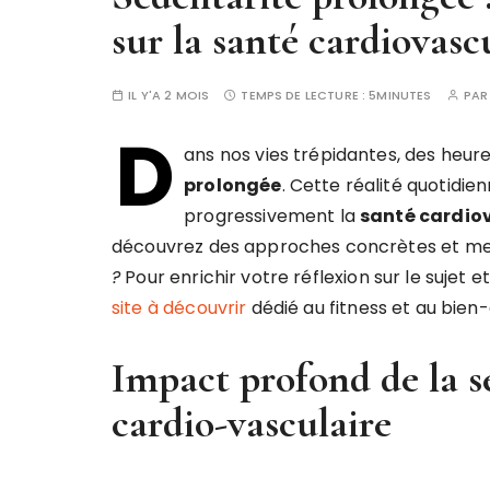
sur la santé cardiovasc
IL Y'A 2 MOIS
TEMPS DE LECTURE :
5MINUTES
PA
D
ans nos vies trépidantes, des heu
prolongée
. Cette réalité quotidie
progressivement la
santé cardio
découvrez des approches concrètes et me
?
Pour enrichir votre réflexion sur le sujet 
site à découvrir
dédié au fitness et au bien-
Impact profond de la s
cardio-vasculaire