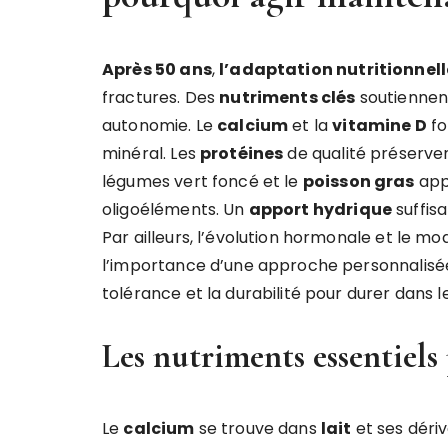
Après 50 ans
,
l’adaptation nutritionnell
fractures. Des
nutriments clés
soutiennent
autonomie. Le
calcium
et la
vitamine D
fo
minéral. Les
protéines
de qualité préserve
légumes vert foncé et le
poisson gras
app
oligoéléments. Un
apport hydrique
suffisa
Par ailleurs, l’évolution hormonale et le mo
l’importance d’une approche personnalisé
tolérance et la durabilité pour durer dans 
Les nutriments essentiels 
Le
calcium
se trouve dans
lait
et ses déri