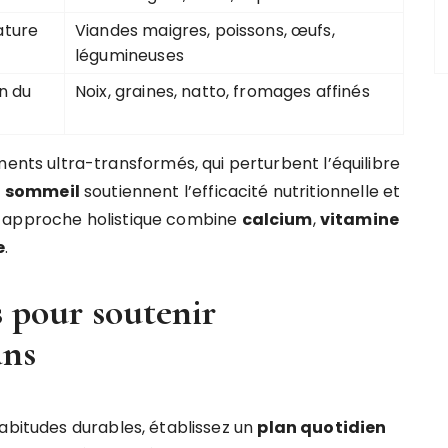
ature
Viandes maigres, poissons, œufs,
légumineuses
on du
Noix, graines, natto, fromages affinés
iments ultra-transformés, qui perturbent l’équilibre
u sommeil
soutiennent l’efficacité nutritionnelle et
e approche holistique combine
calcium
,
vitamine
e
.
 pour soutenir
ans
abitudes durables, établissez un
plan quotidien