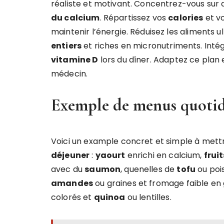
réaliste et motivant. Concentrez-vous sur
du calcium
. Répartissez vos
calories
et vo
maintenir l’énergie. Réduisez les aliments u
entiers
et riches en micronutriments. Inté
vitamine D
lors du dîner. Adaptez ce plan 
médecin.
Exemple de menus quotid
Voici un example concret et simple à mett
déjeuner
:
yaourt
enrichi en calcium,
fruit
avec du
saumon
, quenelles de
tofu
ou poi
amandes
ou graines et fromage faible en 
colorés et
quinoa
ou lentilles.