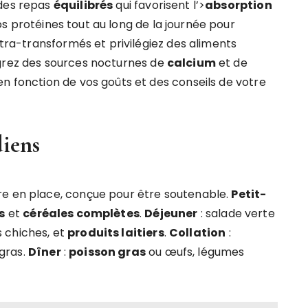
 des repas
équilibrés
qui favorisent l’>
absorption
s protéines tout au long de la journée pour
ltra-transformés et privilégiez des aliments
grez des sources nocturnes de
calcium
et de
en fonction de vos goûts et des conseils de votre
iens
re en place, conçue pour être soutenable.
Petit-
s
et
céréales complètes
.
Déjeuner
: salade verte
s chiches, et
produits laitiers
.
Collation
:
gras.
Dîner
:
poisson gras
ou œufs, légumes