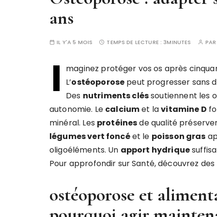
ans
IL Y'A 5 MOIS
TEMPS DE LECTURE :
3MINUTES
PA
I
maginez protéger vos os après cinqua
L’
ostéoporose
peut progresser sans d
Des
nutriments clés
soutiennent les os
autonomie. Le
calcium
et la
vitamine D
fo
minéral. Les
protéines
de qualité préserve
légumes vert foncé
et le
poisson gras
ap
oligoéléments. Un
apport hydrique
suffisa
Pour approfondir sur Santé, découvrez des
ostéoporose et alimenta
pourquoi agir mainten