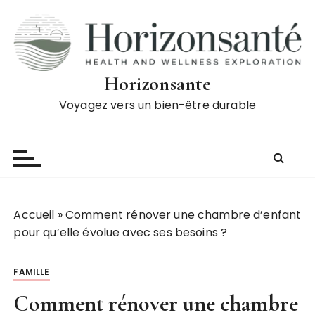
P
a
s
s
e
Horizonsante
r
Voyagez vers un bien-être durable
a
u
c
o
n
t
Accueil
»
Comment rénover une chambre d’enfant
e
pour qu’elle évolue avec ses besoins ?
n
u
FAMILLE
Comment rénover une chambre