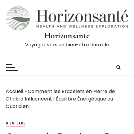
P
a
s
s
e
Horizonsante
r
Voyagez vers un bien-être durable
a
u
c
o
n
t
Accueil
»
Comment les Bracelets en Pierre de
e
Chakra Influencent l’Équilibre Énergétique au
n
Quotidien
u
BIEN-ÊTRE