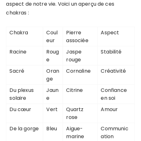
aspect de notre vie. Voici un aperçu de ces
chakras :
Chakra
Coul
Pierre
Aspect
eur
associée
Racine
Roug
Jaspe
Stabilité
e
rouge
Sacré
Oran
Cornaline
Créativité
ge
Du plexus
Jaun
Citrine
Confiance
solaire
e
en soi
Du cœur
Vert
Quartz
Amour
rose
De la gorge
Bleu
Aigue-
Communic
marine
ation